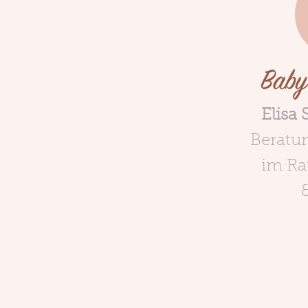
Elisa
Beratu
im R
&