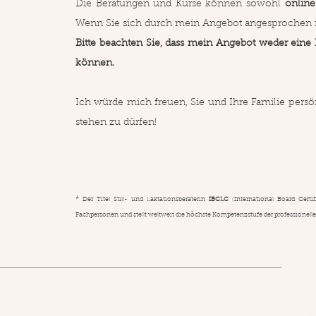
Die Beratungen und Kurse können sowohl
online
Wenn Sie sich durch mein Angebot angesprochen fü
Bitte beachten Sie, dass mein Angebot weder ein
können.
Ich würde mich freuen, Sie und Ihre Familie pers
stehen zu dürfen!
*
Der Titel Still- und Laktationsberaterin
IBCLC
(International Board Certif
Fachpersonen und stellt weltweit die höchste Kompetenzstufe der professionellen